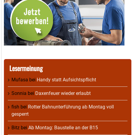
Lesermeinung
Mufasa
bei
Handy statt Aufsichtspflicht
Sonnia
bei
Daxenfeuer wieder erlaubt
fish
bei
Rotter Bahnunterführung ab Montag voll
gesperrt
Bitz
bei
Ab Montag: Baustelle an der B15