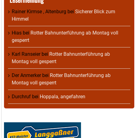
Rainer Kirmse , Altenburg
bei
Sicherer Blick zum
Himmel
Hias
bei
Rotter Bahnunterführung ab Montag voll
gesperrt
Karl Ranseier
bei
Rotter Bahnunterführung ab
Montag voll gesperrt
Der Anmerker
bei
Rotter Bahnunterführung ab
Montag voll gesperrt
Durchruf
bei
Hoppala, angefahren