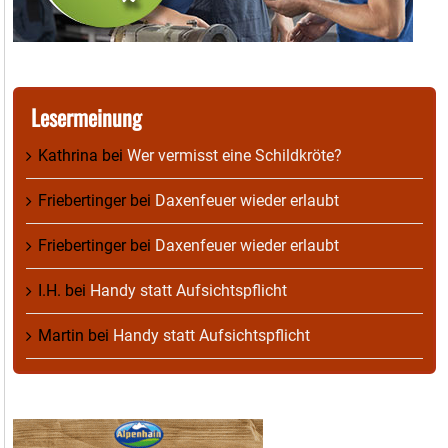
Lesermeinung
Kathrina
bei
Wer vermisst eine Schildkröte?
Friebertinger
bei
Daxenfeuer wieder erlaubt
Friebertinger
bei
Daxenfeuer wieder erlaubt
I.H.
bei
Handy statt Aufsichtspflicht
Martin
bei
Handy statt Aufsichtspflicht