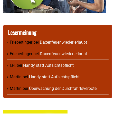
Lesermeinung
Friebertinger
bei
Daxenfeuer wieder erlaubt
Friebertinger
bei
Daxenfeuer wieder erlaubt
I.H.
bei
Handy statt Aufsichtspflicht
Martin
bei
Handy statt Aufsichtspflicht
Martin
bei
Überwachung der Durchfahrtsverbote