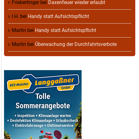
Friebertinger
bei
Daxenfeuer wieder erlaubt
I.H.
bei
Handy statt Aufsichtspflicht
Martin
bei
Handy statt Aufsichtspflicht
Martin
bei
Überwachung der Durchfahrtsverbote