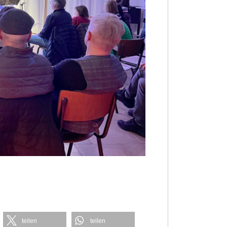
teilen
teilen