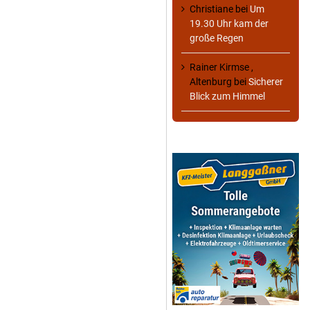
Christiane
bei
Um
19.30 Uhr kam der
große Regen
Rainer Kirmse ,
Altenburg
bei
Sicherer
Blick zum Himmel