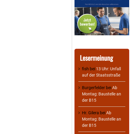
Lesermeinung
fish
bei
13 Uhr: Unfall
auf der Staatsstraße
Burgerfelder
bei
Ab
Montag: Baustelle an
der B15
Hr. Gilera
bei
Ab
Montag: Baustelle an
der B15