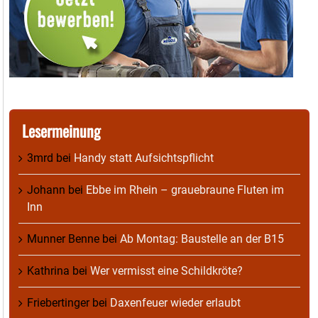
Lesermeinung
3mrd
bei
Handy statt Aufsichtspflicht
Johann
bei
Ebbe im Rhein – grauebraune Fluten im
Inn
Munner Benne
bei
Ab Montag: Baustelle an der B15
Kathrina
bei
Wer vermisst eine Schildkröte?
Friebertinger
bei
Daxenfeuer wieder erlaubt