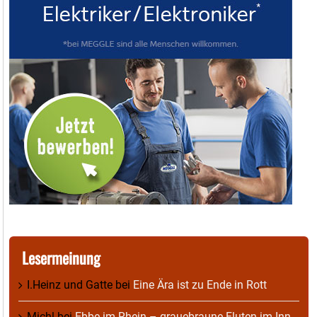
Lesermeinung
I.Heinz und Gatte
bei
Eine Ära ist zu Ende in Rott
Michl
bei
Ebbe im Rhein – grauebraune Fluten im Inn