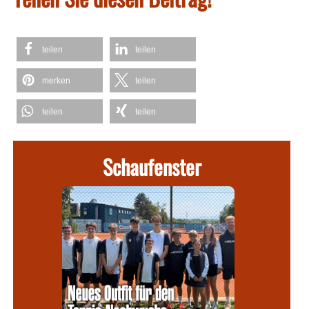
teilen
teilen
merken
teilen
teilen
teilen
Schaufenster