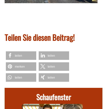
Teilen Sie diesen Beitrag!
teilen
teilen
merken
teilen
teilen
teilen
Schaufenster