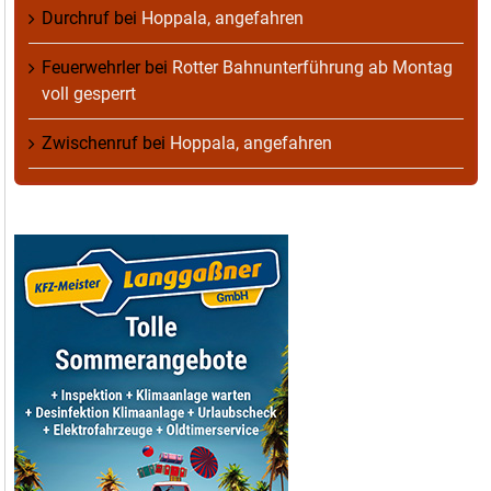
Durchruf
bei
Hoppala, angefahren
Feuerwehrler
bei
Rotter Bahnunterführung ab Montag
voll gesperrt
Zwischenruf
bei
Hoppala, angefahren