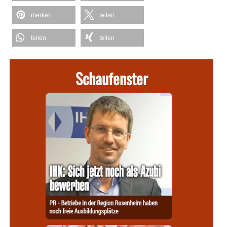
merken
teilen
teilen
teilen
Schaufenster