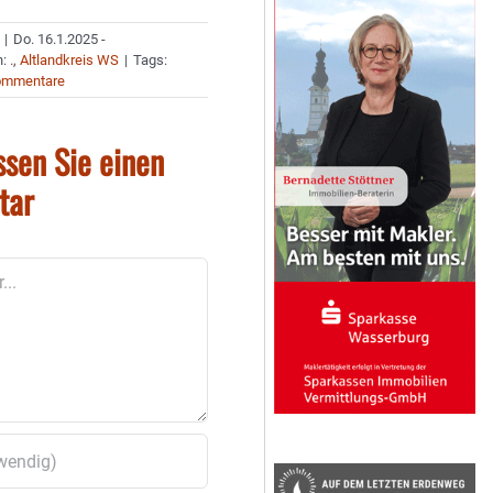
|
Do. 16.1.2025 -
n:
.
,
Altlandkreis WS
|
Tags:
ommentare
ssen Sie einen
tar