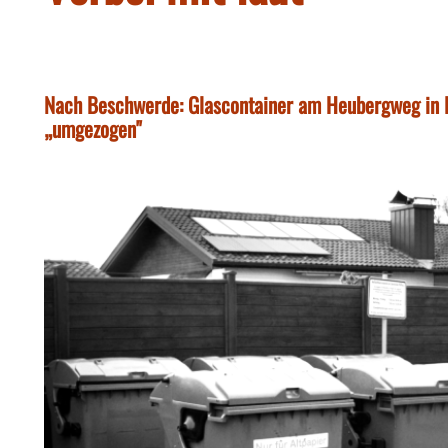
Nach Beschwerde: Glascontainer am Heubergweg in P
„umgezogen"