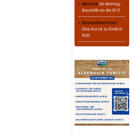
Michl
bei
Ab Montag:
Baustelle an der B15
Bäckereifreund
bei
Eine Ära ist zu Ende in
Rott