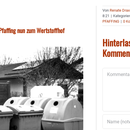
Von
Renate Drax
8:21
|
Kategorie
PFAFFING
|
0 K
faffing nun zum Wertstoffhof
Hinterla
Kommen
Kommentar