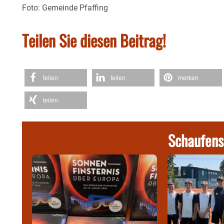
Foto: Gemeinde Pfaffing
Teilen Sie diesen Beitrag!
teilen
teilen
merken
teilen
Schaufens