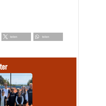
teilen
teilen
ter