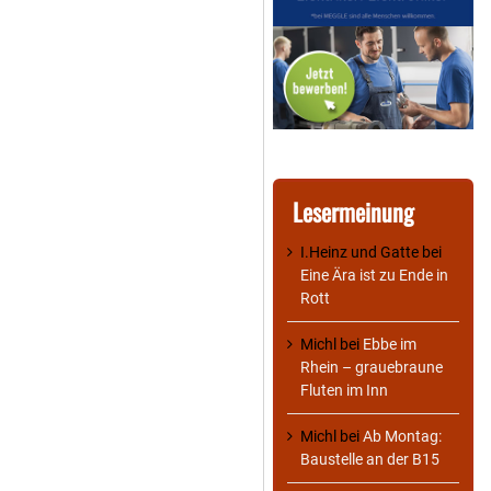
Lesermeinung
I.Heinz und Gatte
bei
Eine Ära ist zu Ende in
Rott
Michl
bei
Ebbe im
Rhein – grauebraune
Fluten im Inn
Michl
bei
Ab Montag:
Baustelle an der B15