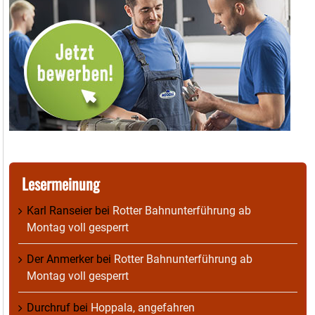
Lesermeinung
Karl Ranseier
bei
Rotter Bahnunterführung ab
Montag voll gesperrt
Der Anmerker
bei
Rotter Bahnunterführung ab
Montag voll gesperrt
Durchruf
bei
Hoppala, angefahren