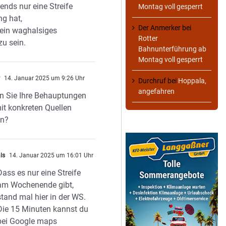
nds nur eine Streife
Montag voll gesperrt
ng hat,
Der Anmerker
bei
 ein waghalsiges
Rotter
zu sein.
Bahnunterführung ab
Montag voll gesperrt
r
14. Januar 2025 um 9:26 Uhr
Durchruf
bei
Hoppala,
angefahren
n Sie Ihre Behauptungen
mit konkreten Quellen
en?
ls
14. Januar 2025 um 16:01 Uhr
Dass es nur eine Streife
am Wochenende gibt,
stand mal hier in der WS.
Die 15 Minuten kannst du
bei Google maps