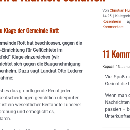
Von
Christian H
14:25
|
Kategori
Rosenheim
|
Ta
Kommentare
 zu Klage der Gemeinde Rott
meinde Rott hat beschlossen, gegen die
Einrichtung für Geflüchtete im
11 Komm
eld“ Klage einzureichen (wir
e richtet sich gegen die Baugenehmigung
Kapcal
13. Janu
enheim. Dazu sagt Landrat Otto Lederer
Viel Spaß d
gnahme:
Gericht die
ist es das grundlegende Recht jeder
Wenn man di
ntscheidungen gerichtlich überprüfen
Nachrichten
 ist ein wesentlicher Bestandteil unserer
passiert – b
rdnung und ermöglicht es,
Unterkünften
lären.