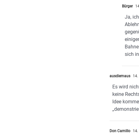
Bürger
14
Ja, ic
Ableh
gegenü
einige
Bahne
sich i
ausdiemaus
14.
Es wird nich
keine Recht
Idee kommen
„demonstrie
Don Camillo
14.