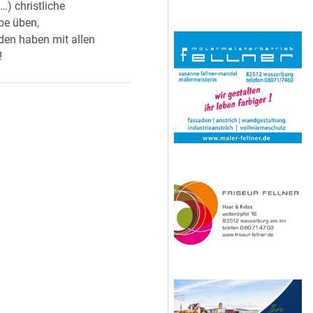
…) christliche
be üben,
eden haben mit allen
!