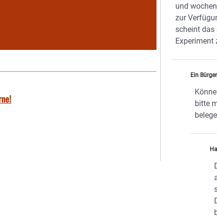
und wochene
zur Verfügu
scheint das
Experiment 
Ein Bürge
Könne
rne!
bitte 
beleg
Ha