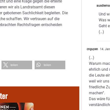
t und eine Klage gegen die erteilte
ausdiema
eren wir als Landratsamt diesen
er gebotenen Sachlichkeit begleiten. Die
Und wa
che schaffen. Wir vertrauen auf die
Was wo
gebrachten Rechtsfragen entscheiden
Geht 
(…)
cnguyen
14. Jan
(…)
Warum mach
teilen
teilen
ehrlich und s
die Leute ei
weil wir uns
friedliche
ter
machen“.
Das wäre fü
verständlich