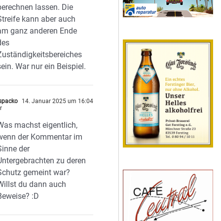
berechnen lassen. Die
Streife kann aber auch
am ganz anderen Ende
des
Zuständigkeitsbereiches
sein. War nur ein Beispiel.
 spacko
14. Januar 2025 um 16:04
r
Was machst eigentlich,
wenn der Kommentar im
Sinne der
Untergebrachten zu deren
Schutz gemeint war?
Willst du dann auch
Beweise? :D