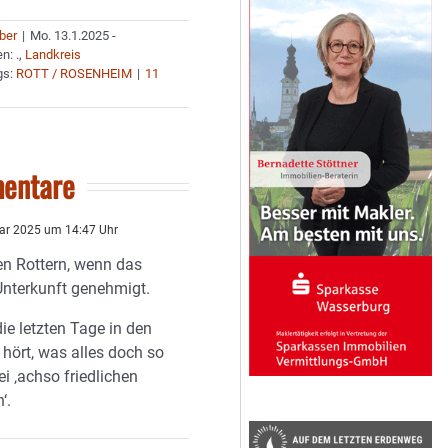
uber
|
Mo. 13.1.2025 -
en:
.
,
Landkreis
gs:
ROTT / ROSENHEIM
|
11
entare
ar 2025 um 14:47 Uhr
en Rottern, wenn das
 Unterkunft genehmigt.
e letzten Tage in den
 hört, was alles doch so
ei ‚achso friedlichen
‘.