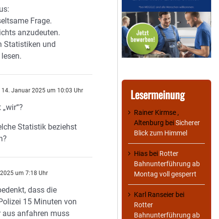
us:
seltsame Frage.
nichts anzudeuten.
 Statistiken und
 lesen.
Lesermeinung
14. Januar 2025 um 10:03 Uhr
t „wir“?
Rainer Kirmse ,
Altenburg
bei
Sicherer
lche Statistik beziehst
Blick zum Himmel
h?
Hias
bei
Rotter
Bahnunterführung ab
 2025 um 7:18 Uhr
Montag voll gesperrt
denkt, dass die
Karl Ranseier
bei
Polizei 15 Minuten von
Rotter
r aus anfahren muss
Bahnunterführung ab