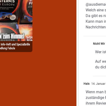
@ausdiema
Welch eine 
Da gibt es 
Kann man in
Nachrichten
Nicht Wir
Wer is
Auf we
du dic
Hals
14. Januar
Wenn man be
zuständige 
ihrem Revie