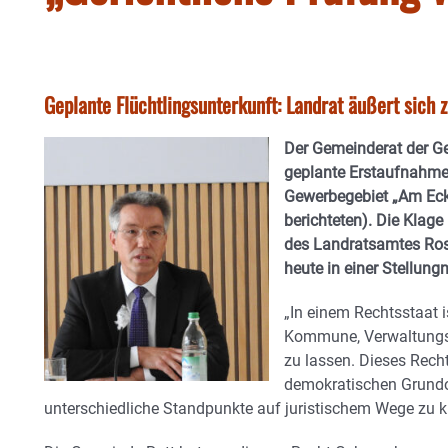
Geplante Flüchtlingsunterkunft: Landrat äußert sich
Der Gemeinderat der Ge
geplante Erstaufnahme-
Gewerbegebiet „Am Eckf
berichteten). Die Klag
des Landratsamtes Ros
heute in einer Stellun
„In einem Rechtsstaat 
Kommune, Verwaltungse
zu lassen. Dieses Recht
demokratischen Grundo
unterschiedliche Standpunkte auf juristischem Wege zu k