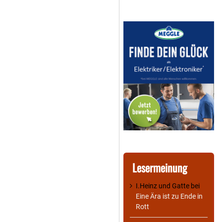
Lesermeinung
I.Heinz und Gatte
bei
Eine Ära ist zu Ende in
Rott