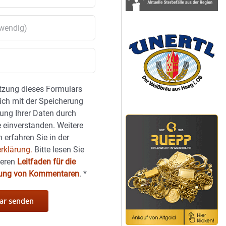
tzung dieses Formulars
sich mit der Speicherung
ung Ihrer Daten durch
 einverstanden. Weitere
 erfahren Sie in der
rklärung.
Bitte lesen Sie
seren
Leitfaden für die
hung von Kommentaren
.
*