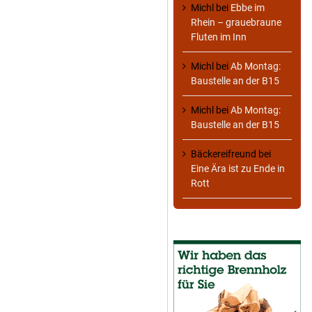
Michl
bei
Ebbe im
Rhein – grauebraune
Fluten im Inn
Michl
bei
Ab Montag:
Baustelle an der B15
Michl
bei
Ab Montag:
Baustelle an der B15
Bäckereifreund
bei
Eine Ära ist zu Ende in
Rott