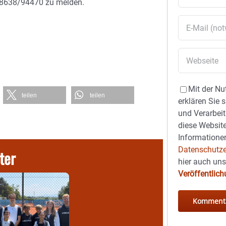
n 08638/94470 zu melden.
Mit der Nu
teilen
teilen
erklären Sie 
und Verarbeit
diese Website
Informationen
Datenschutze
ter
hier auch un
Veröffentlic