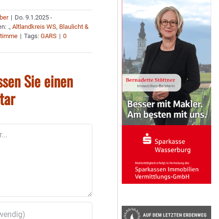
uber
|
Do. 9.1.2025 -
en:
.
,
Altlandkreis WS
,
Blaulicht &
Stimme
|
Tags:
GARS
|
0
ssen Sie einen
tar