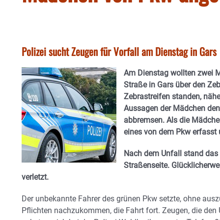
Polizei sucht Zeugen für Vorfall am Dienstag in Gars
Am Dienstag wollten zwei M
Straße in Gars über den Zeb
Zebrastreifen standen, näher
Aussagen der Mädchen den 
abbremsen. Als die Mädchen
eines von dem Pkw erfasst 
Nach dem Unfall stand das
Straßenseite. Glücklicherwei
verletzt.
Der unbekannte Fahrer des grünen Pkw setzte, ohne ausz
Pflichten nachzukommen, die Fahrt fort. Zeugen, die den