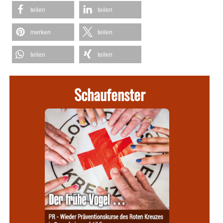
teilen
teilen
merken
teilen
teilen
teilen
Schaufenster