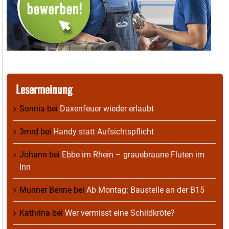
Lesermeinung
Sonnia
bei
Daxenfeuer wieder erlaubt
3mrd
bei
Handy statt Aufsichtspflicht
Johann
bei
Ebbe im Rhein – grauebraune Fluten im
Inn
Munner Benne
bei
Ab Montag: Baustelle an der B15
Kathrina
bei
Wer vermisst eine Schildkröte?