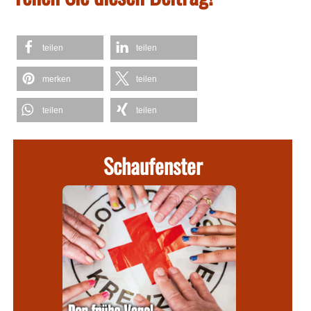
teilen
teilen
merken
teilen
teilen
teilen
Schaufenster