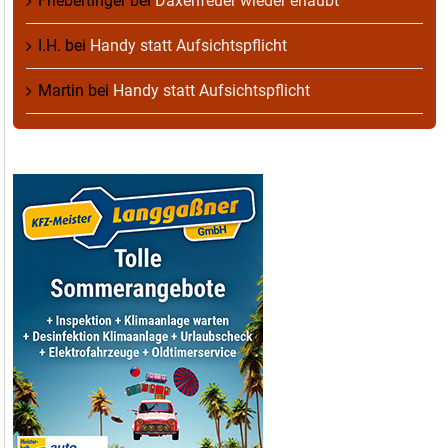
Friebertinger
bei
Daxenfeuer wieder erlaubt
I.H.
bei
Handy statt Aufsichtspflicht
Martin
bei
Handy statt Aufsichtspflicht