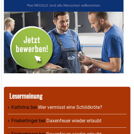
Lesermeinung
Kathrina
bei
Wer vermisst eine Schildkröte?
Friebertinger
bei
Daxenfeuer wieder erlaubt