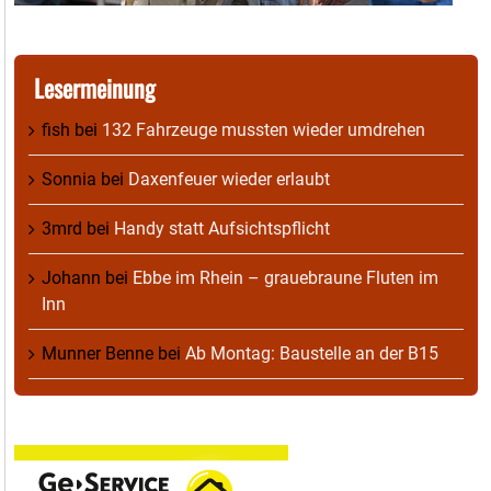
Lesermeinung
fish
bei
132 Fahrzeuge mussten wieder umdrehen
Sonnia
bei
Daxenfeuer wieder erlaubt
3mrd
bei
Handy statt Aufsichtspflicht
Johann
bei
Ebbe im Rhein – grauebraune Fluten im
Inn
Munner Benne
bei
Ab Montag: Baustelle an der B15