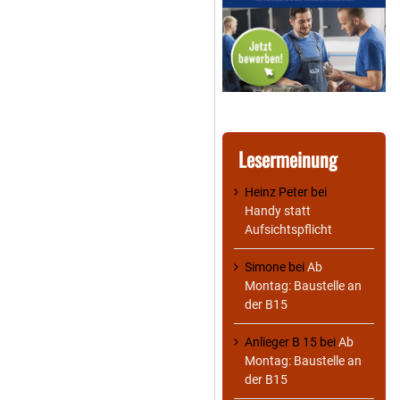
Lesermeinung
Heinz Peter
bei
Handy statt
Aufsichtspflicht
Simone
bei
Ab
Montag: Baustelle an
der B15
Anlieger B 15
bei
Ab
Montag: Baustelle an
der B15