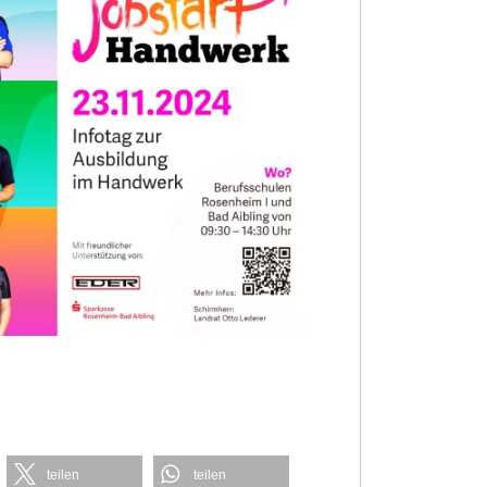
teilen
teilen