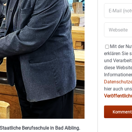
Mit der Nu
erklären Sie 
und Verarbeit
diese Website
Informationen
Datenschutze
hier auch un
Veröffentlic
Staatliche Berufsschule in Bad Aibling.