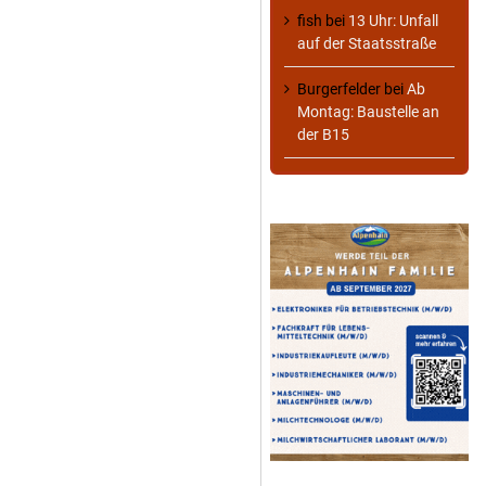
fish
bei
13 Uhr: Unfall
auf der Staatsstraße
Burgerfelder
bei
Ab
Montag: Baustelle an
der B15