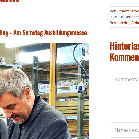
Von
Renate Drax
9:35
|
Kategorie
Rosenheim
,
Sch
bling - Am Samstag Ausbildungsmesse
Hinterla
Kommen
Kommentar