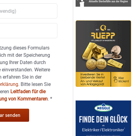
tzung dieses Formulars
sich mit der Speicherung
ung Ihrer Daten durch
 einverstanden. Weitere
 erfahren Sie in der
rklärung.
Bitte lesen Sie
seren
Leitfaden für die
hung von Kommentaren
.
*