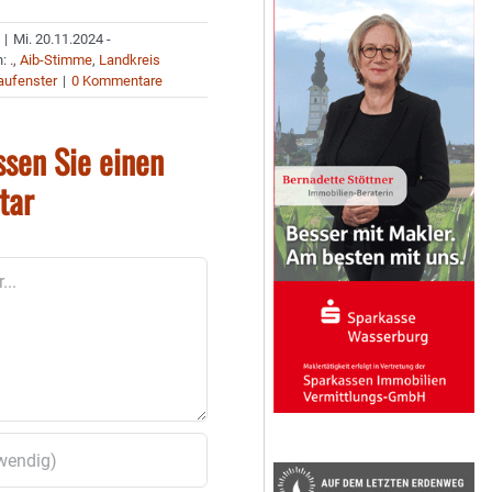
|
Mi. 20.11.2024 -
n:
.
,
Aib-Stimme
,
Landkreis
aufenster
|
0 Kommentare
ssen Sie einen
tar