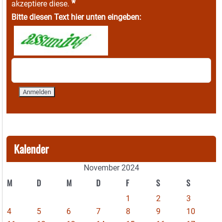
*
akzeptiere diese.
Bitte diesen Text hier unten eingeben:
Kalender
November 2024
M
D
M
D
F
S
S
1
2
3
4
5
6
7
8
9
10