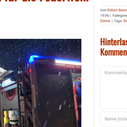
Von
Robert Bere
19:06
|
Kategori
Sirene
|
Tags:
B
Hinterla
Kommen
Kommentar