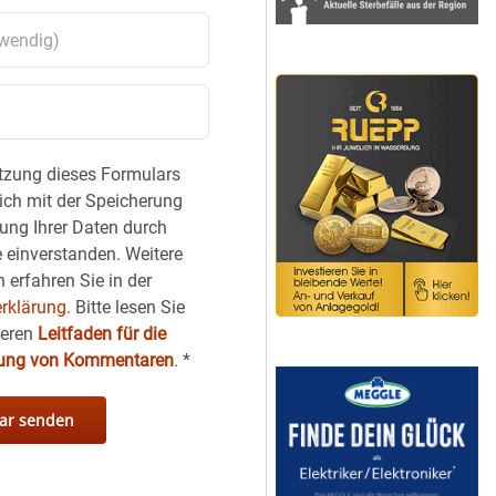
tzung dieses Formulars
sich mit der Speicherung
ung Ihrer Daten durch
 einverstanden. Weitere
 erfahren Sie in der
rklärung.
Bitte lesen Sie
seren
Leitfaden für die
hung von Kommentaren
.
*