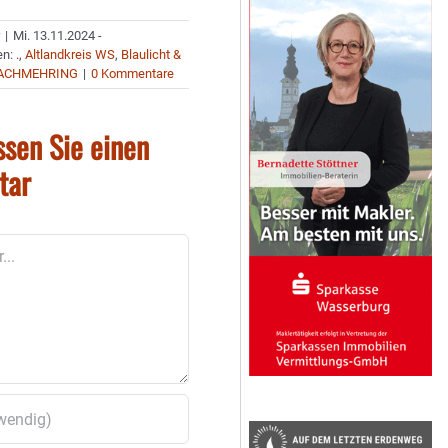
r
|
Mi. 13.11.2024 -
en:
.
,
Altlandkreis WS
,
Blaulicht &
ACHMEHRING
|
0 Kommentare
ssen Sie einen
tar