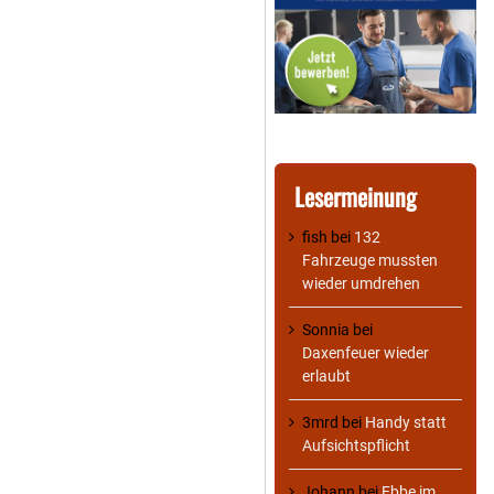
Lesermeinung
fish
bei
132
Fahrzeuge mussten
wieder umdrehen
Sonnia
bei
Daxenfeuer wieder
erlaubt
3mrd
bei
Handy statt
Aufsichtspflicht
Johann
bei
Ebbe im