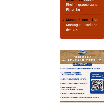
Rhein – grauebraune
Fluten im Inn
Munner Benne
bei
Ab
Montag: Baustelle an
der B15