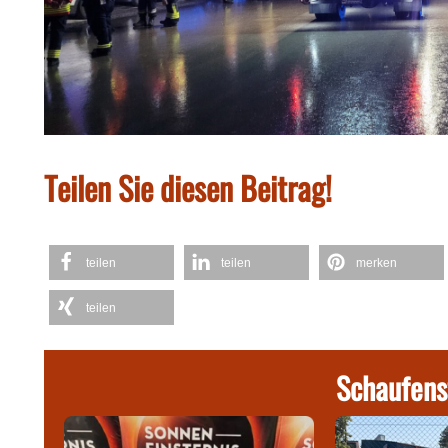
Teilen Sie diesen Beitrag!
teilen
teilen
merken
teilen
Schaufens