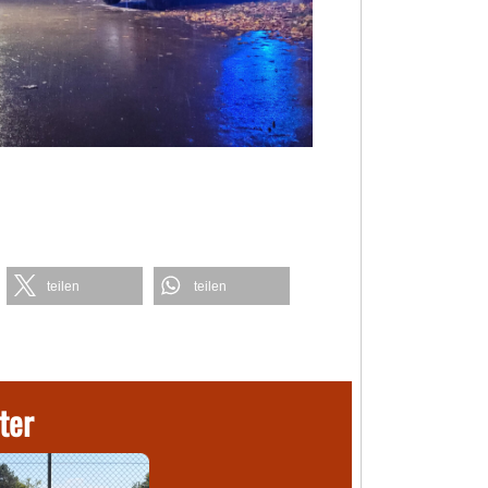
teilen
teilen
ter