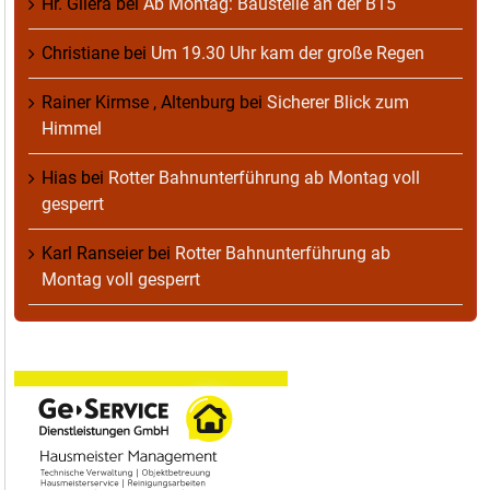
Hr. Gilera
bei
Ab Montag: Baustelle an der B15
Christiane
bei
Um 19.30 Uhr kam der große Regen
Rainer Kirmse , Altenburg
bei
Sicherer Blick zum
Himmel
Hias
bei
Rotter Bahnunterführung ab Montag voll
gesperrt
Karl Ranseier
bei
Rotter Bahnunterführung ab
Montag voll gesperrt