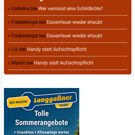
Kathrina
bei
Wer vermisst eine Schildkröte?
Friebertinger
bei
Daxenfeuer wieder erlaubt
Friebertinger
bei
Daxenfeuer wieder erlaubt
I.H.
bei
Handy statt Aufsichtspflicht
Martin
bei
Handy statt Aufsichtspflicht