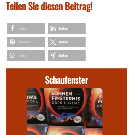
Teilen Sie diesen Beitrag!
teilen
teilen
merken
teilen
teilen
teilen
Schaufenster