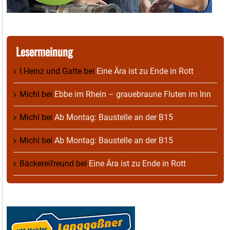
Lesermeinung
I.Heinz und Gatte
bei
Eine Ära ist zu Ende in Rott
Michl
bei
Ebbe im Rhein – grauebraune Fluten im Inn
Michl
bei
Ab Montag: Baustelle an der B15
Michl
bei
Ab Montag: Baustelle an der B15
Bäckereifreund
bei
Eine Ära ist zu Ende in Rott