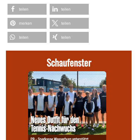
teilen
teilen
merken
teilen
teilen
teilen
Schaufenster