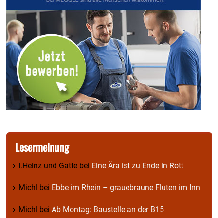
Lesermeinung
I.Heinz und Gatte
bei
Eine Ära ist zu Ende in Rott
Michl
bei
Ebbe im Rhein – grauebraune Fluten im Inn
Michl
bei
Ab Montag: Baustelle an der B15