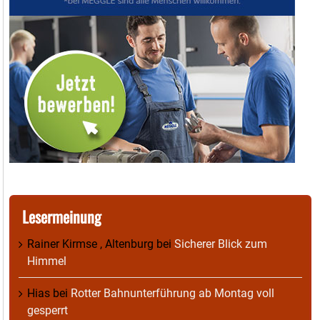
Lesermeinung
Rainer Kirmse , Altenburg
bei
Sicherer Blick zum
Himmel
Hias
bei
Rotter Bahnunterführung ab Montag voll
gesperrt