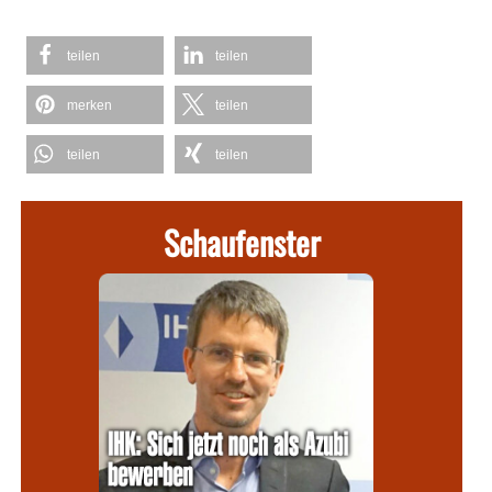
teilen
teilen
merken
teilen
teilen
teilen
Schaufenster