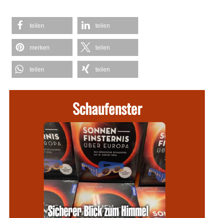
teilen
teilen
merken
teilen
teilen
teilen
Schaufenster