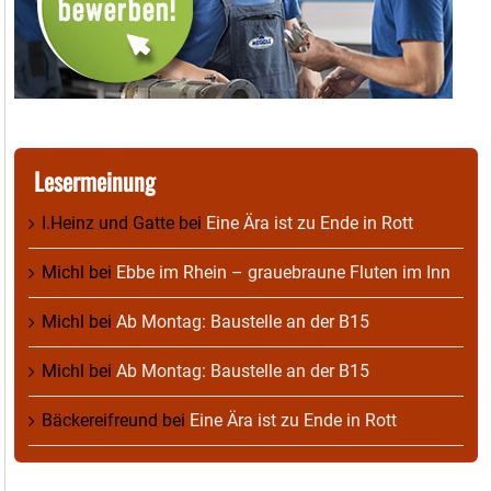
Lesermeinung
I.Heinz und Gatte
bei
Eine Ära ist zu Ende in Rott
Michl
bei
Ebbe im Rhein – grauebraune Fluten im Inn
Michl
bei
Ab Montag: Baustelle an der B15
Michl
bei
Ab Montag: Baustelle an der B15
Bäckereifreund
bei
Eine Ära ist zu Ende in Rott