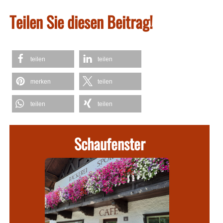
Teilen Sie diesen Beitrag!
teilen
teilen
merken
teilen
teilen
teilen
Schaufenster