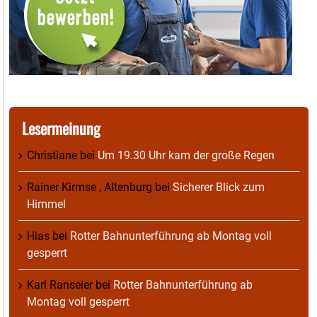
Lesermeinung
Christiane
bei
Um 19.30 Uhr kam der große Regen
Rainer Kirmse , Altenburg
bei
Sicherer Blick zum
Himmel
Hias
bei
Rotter Bahnunterführung ab Montag voll
gesperrt
Karl Ranseier
bei
Rotter Bahnunterführung ab
Montag voll gesperrt