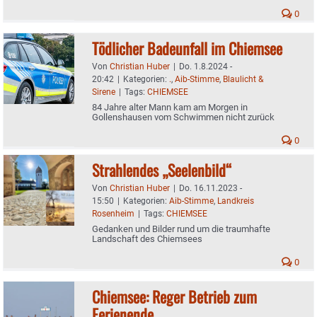
0
Tödlicher Badeunfall im Chiemsee
Von
Christian Huber
|
Do. 1.8.2024 -
20:42
|
Kategorien:
.
,
Aib-Stimme
,
Blaulicht &
Sirene
|
Tags:
CHIEMSEE
84 Jahre alter Mann kam am Morgen in
Gollenshausen vom Schwimmen nicht zurück
0
Strahlendes „Seelenbild“
Von
Christian Huber
|
Do. 16.11.2023 -
15:50
|
Kategorien:
Aib-Stimme
,
Landkreis
Rosenheim
|
Tags:
CHIEMSEE
Gedanken und Bilder rund um die traumhafte
Landschaft des Chiemsees
0
Chiemsee: Reger Betrieb zum
Ferienende