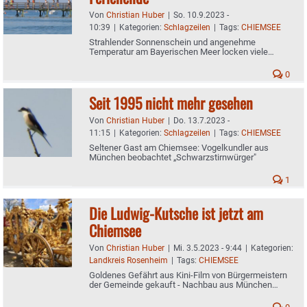
Von
Christian Huber
|
So. 10.9.2023 -
10:39
|
Kategorien:
Schlagzeilen
|
Tags:
CHIEMSEE
Strahlender Sonnenschein und angenehme
Temperatur am Bayerischen Meer locken viele
Ausflügler
0
Seit 1995 nicht mehr gesehen
Von
Christian Huber
|
Do. 13.7.2023 -
11:15
|
Kategorien:
Schlagzeilen
|
Tags:
CHIEMSEE
Seltener Gast am Chiemsee: Vogelkundler aus
München beobachtet „Schwarzstirnwürger"
1
Die Ludwig-Kutsche ist jetzt am
Chiemsee
Von
Christian Huber
|
Mi. 3.5.2023 - 9:44
|
Kategorien:
Landkreis Rosenheim
|
Tags:
CHIEMSEE
Goldenes Gefährt aus Kini-Film von Bürgermeistern
der Gemeinde gekauft - Nachbau aus München
abgeholt