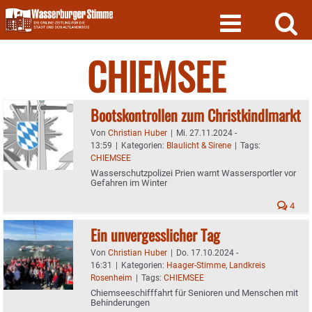
Skip
to
content
CHIEMSEE
Bootskontrollen zum Christkindlmarkt
Von
Christian Huber
|
Mi. 27.11.2024 -
13:59
|
Kategorien:
Blaulicht & Sirene
|
Tags:
CHIEMSEE
Wasserschutzpolizei Prien warnt Wassersportler vor
Gefahren im Winter
4
Ein unvergesslicher Tag
Von
Christian Huber
|
Do. 17.10.2024 -
16:31
|
Kategorien:
Haager-Stimme
,
Landkreis
Rosenheim
|
Tags:
CHIEMSEE
Chiemseeschifffahrt für Senioren und Menschen mit
Behinderungen