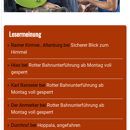
Lesermeinung
Rainer Kirmse , Altenburg
bei
Sicherer Blick zum
Himmel
Hias
bei
Rotter Bahnunterführung ab Montag voll
gesperrt
Karl Ranseier
bei
Rotter Bahnunterführung ab
Montag voll gesperrt
Der Anmerker
bei
Rotter Bahnunterführung ab
Montag voll gesperrt
Durchruf
bei
Hoppala, angefahren