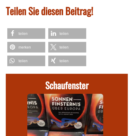
Teilen Sie diesen Beitrag!
teilen
teilen
merken
teilen
teilen
teilen
Schaufenster