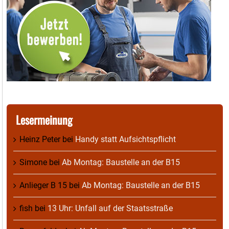
Lesermeinung
Heinz Peter
bei
Handy statt Aufsichtspflicht
Simone
bei
Ab Montag: Baustelle an der B15
Anlieger B 15
bei
Ab Montag: Baustelle an der B15
fish
bei
13 Uhr: Unfall auf der Staatsstraße