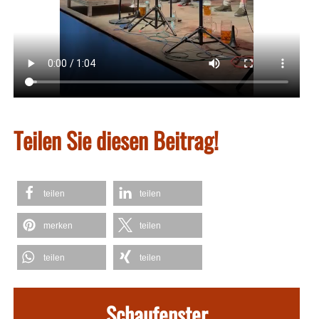
Teilen Sie diesen Beitrag!
teilen
teilen
merken
teilen
teilen
teilen
Schaufenster