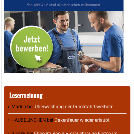
Lesermeinung
Marlen
bei
Überwachung der Durchfahrtsverbote
HAUBELINCHEN
bei
Daxenfeuer wieder erlaubt
Blocky
bei
Ebbe im Rhein – grauebraune Fluten im