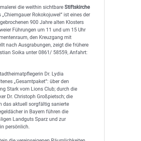
malerei die weithin sichtbare
Stiftskirche
s „Chiemgauer Rokokojuwel“ ist eines der
bgebrochenen 900 Jahre alten Klosters
 zweier Führungen um 11 und um 15 Uhr
aramentenraum, den Kreuzgang mit
ellt nach Ausgrabungen, zeigt die frühere
stian Soika unter 0861/ 58559, Anfahrt:
Stadtheimatpflegerin Dr. Lydia
ltenes „Gesamtpaket“: über den
ng Stark vom Lions Club; durch die
ker Dr. Christoph Großpietsch; die
das aktuell sorgfältig sanierte
egeldächer in Bayern führen die
ligen Landguts Sparz und zur
in persönlich.
stein die vereinseigenen Räumlichkeiten