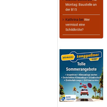
Montag: Baustelle an
der B15
Kathrina
bei
Wer
vermisst eine
Schildkröte?