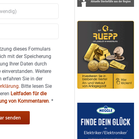
tzung dieses Formulars
sich mit der Speicherung
ung Ihrer Daten durch
 einverstanden. Weitere
 erfahren Sie in der
rklärung.
Bitte lesen Sie
seren
Leitfaden für die
hung von Kommentaren
.
*