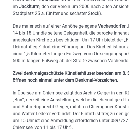
im
Jacklturm
, den der Verein um 2000 nach alten Ansichte
Stadtplatz 25 a, fünfter und sechster Stock).
Das malerisch auf einer Anhöhe gelegene
Vachendorfer „
14 bis 18 Uhr die seltene Gelegenheit, die barocke Innena
angelegten Kirche zu besichtigen. Um 17 Uhr bietet der „F
Heimatpflege“ dort eine Führung an. Das Kircherl ist nur 
circa 1,5 Kilometer langen Fußweg vom Ortseingangspark
500 m langen Fußweg ab der Straße zwischen Vachendo
Zwei denkmalgeschützte Künstlerhäuser beenden am 8. 
öffnen noch einmal unter dem Denkmal-Vorzeichen.
In Übersee am Chiemsee zeigt das Archiv Geiger in den
„Bax“, derzeit eine Ausstellung, welche die ehemaligen H
und Sohn Rupprecht Geiger, mit ihren Chiemgauer Künstler
und Walter Lederer verbindet. Der Eintritt ist frei; zu de
um 15 Uhr ist eine Anmeldung erforderlich unter 089/72
Chiemsee, von 11 bis 17 Uhr).