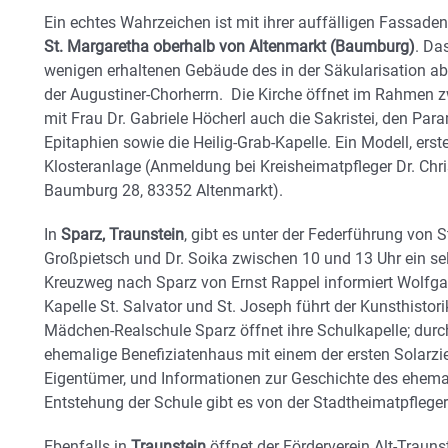
Ein echtes Wahrzeichen ist mit ihrer auffälligen Fassaden
St. Margaretha
oberhalb von Altenmarkt (Baumburg)
. Da
wenigen erhaltenen Gebäude des in der Säkularisation a
der Augustiner-Chorherrn. Die Kirche öffnet im Rahmen
mit Frau Dr. Gabriele Höcherl auch die Sakristei, den P
Epitaphien sowie die Heilig-Grab-Kapelle. Ein Modell, erst
Klosteranlage (Anmeldung bei Kreisheimatpfleger Dr. Chri
Baumburg 28, 83352 Altenmarkt).
In
Sparz, Traunstein
, gibt es unter der Federführung von 
Großpietsch und Dr. Soika zwischen 10 und 13 Uhr ein se
Kreuzweg nach Sparz von Ernst Rappel informiert Wolfga
Kapelle St. Salvator und St. Joseph führt der Kunsthistori
Mädchen-Realschule Sparz öffnet ihre Schulkapelle; durch 
ehemalige Benefiziatenhaus mit einem der ersten Solarzi
Eigentümer, und Informationen zur Geschichte des ehema
Entstehung der Schule gibt es von der Stadtheimatpfleger
Ebenfalls in
Traunstein
öffnet der Förderverein Alt-Traun