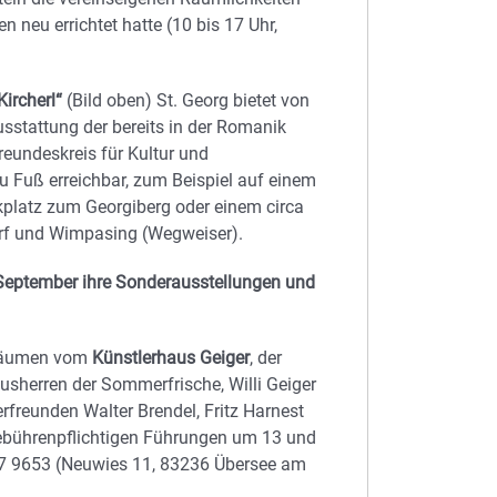
n neu errichtet hatte (10 bis 17 Uhr,
Kircherl“
(Bild oben) St. Georg bietet von
usstattung der bereits in der Romanik
reundeskreis für Kultur und
zu Fuß erreichbar, zum Beispiel auf einem
platz zum Georgiberg oder einem circa
rf und Wimpasing (Wegweiser).
September ihre Sonderausstellungen und
 Räumen vom
Künstlerhaus Geiger
, der
ausherren der Sommerfrische, Willi Geiger
freunden Walter Brendel, Fritz Harnest
n gebührenpflichtigen Führungen um 13 und
77 9653 (Neuwies 11, 83236 Übersee am