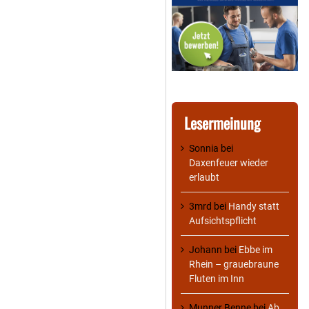
Lesermeinung
Sonnia
bei
Daxenfeuer wieder
erlaubt
3mrd
bei
Handy statt
Aufsichtspflicht
Johann
bei
Ebbe im
Rhein – grauebraune
Fluten im Inn
Munner Benne
bei
Ab