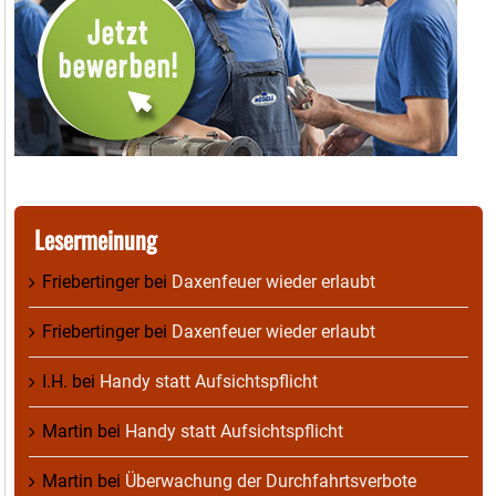
Lesermeinung
Friebertinger
bei
Daxenfeuer wieder erlaubt
Friebertinger
bei
Daxenfeuer wieder erlaubt
I.H.
bei
Handy statt Aufsichtspflicht
Martin
bei
Handy statt Aufsichtspflicht
Martin
bei
Überwachung der Durchfahrtsverbote