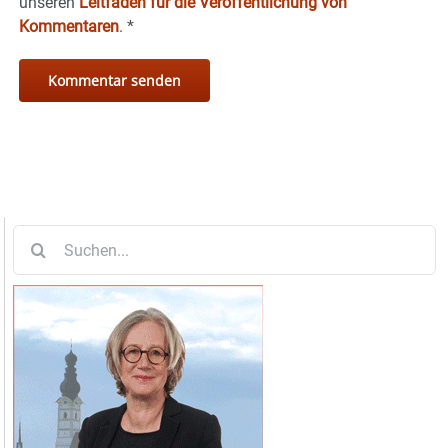
unseren
Leitfaden für die Veröffentlichung von
Kommentaren
.
*
Suche
nach: