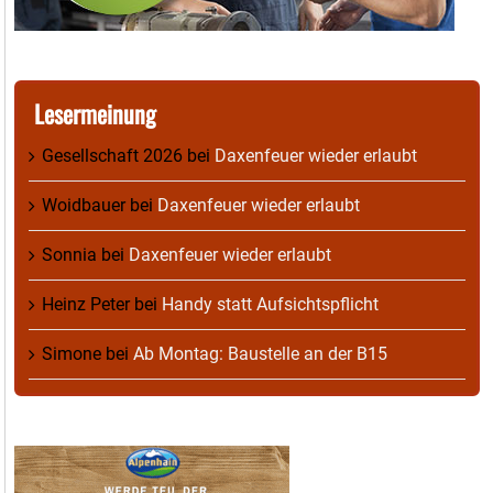
Lesermeinung
Gesellschaft 2026
bei
Daxenfeuer wieder erlaubt
Woidbauer
bei
Daxenfeuer wieder erlaubt
Sonnia
bei
Daxenfeuer wieder erlaubt
Heinz Peter
bei
Handy statt Aufsichtspflicht
Simone
bei
Ab Montag: Baustelle an der B15