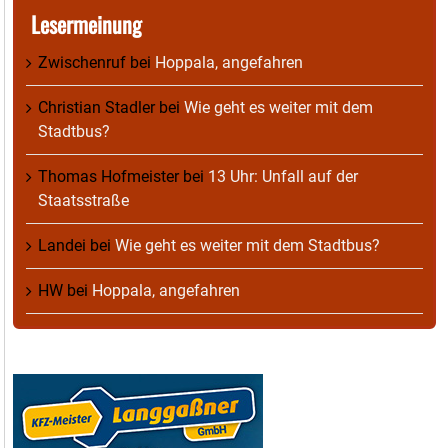
Lesermeinung
Zwischenruf
bei
Hoppala, angefahren
Christian Stadler
bei
Wie geht es weiter mit dem
Stadtbus?
Thomas Hofmeister
bei
13 Uhr: Unfall auf der
Staatsstraße
Landei
bei
Wie geht es weiter mit dem Stadtbus?
HW
bei
Hoppala, angefahren