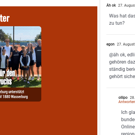
Äh ok
27. Augus
ter
Was hat das
zu tun?
egon
27. August
@äh ok, edl
gehören da
ständig ber
gehört siche
ollipo
28.
Antworte
Ich gl
bundes
Online
region