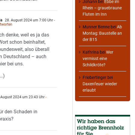
Johann
bei
Ebbe im
Rhein – grauebraune
Fluten im Inn
ia
28. August 2024 um 7:00 Uhr
-
tworten
Munner Benne
bei
Ab
Montag: Baustelle an
Ich denke, weil es ja das
der B15
Wort schon beinhaltet,
bundesweit, also überall
Kathrina
bei
Wer
in Deutschland – auch
vermisst eine
hier bei uns.
Schildkröte?
(…)
Friebertinger
bei
Daxenfeuer wieder
erlaubt
 August 2024 um 23:43 Uhr
-
für den Schaden in
praxis?