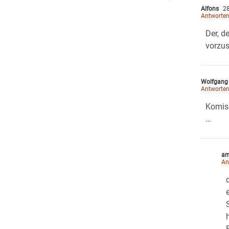
Alfons
28
Antworte
Der, d
vorzu
Wolfgang
Antworte
Komis
…
am
An