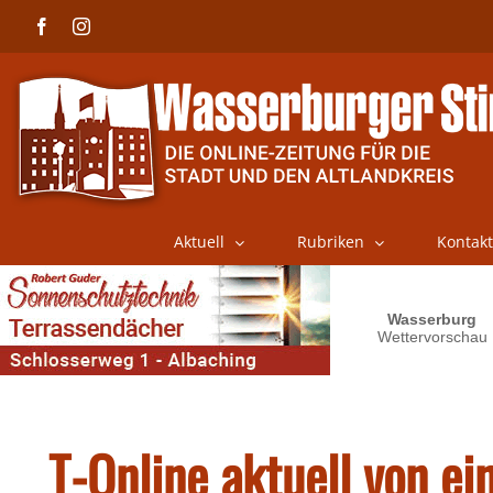
Skip
Facebook
Instagram
to
content
Aktuell
Rubriken
Kontakt
T-Online aktuell von ei