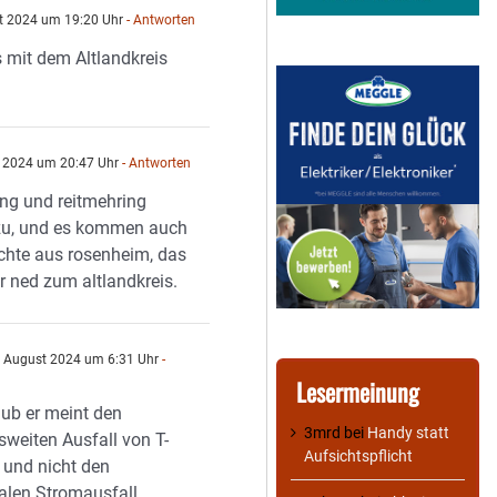
t 2024 um 19:20 Uhr
- Antworten
 mit dem Altlandkreis
 2024 um 20:47 Uhr
- Antworten
ing und reitmehring
zu, und es kommen auch
ichte aus rosenheim, das
r ned zum altlandkreis.
 August 2024 um 6:31 Uhr
-
n
Lesermeinung
aub er meint den
3mrd
bei
Handy statt
weiten Ausfall von T-
Aufsichtspflicht
 und nicht den
alen Stromausfall