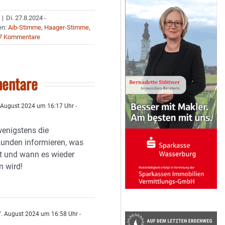
|
Di. 27.8.2024 -
en:
Aib-Stimme
,
Haager-Stimme
,
7 Kommentare
entare
 August 2024 um 16:17 Uhr
-
wenigstens die
unden informieren, was
st und wann es wieder
n wird!
. August 2024 um 16:58 Uhr
-