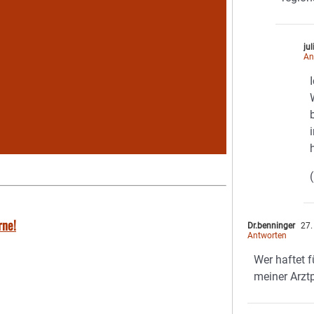
jul
An
rne!
Dr.benninger
27.
Antworten
Wer haftet 
meiner Arzt