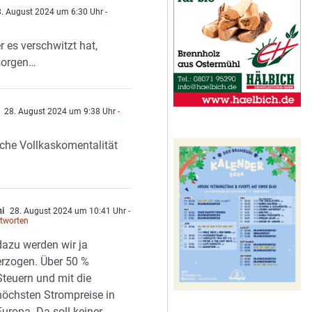
. August 2024 um 6:30 Uhr
-
n
er es verschwitzt hat,
sorgen…
28. August 2024 um 9:38 Uhr
-
n
che Vollkaskomentalität
i
28. August 2024 um 10:41 Uhr
-
tworten
dazu werden wir ja
erzogen. Über 50 %
Steuern und mit die
höchsten Strompreise in
Europa. Da soll keiner