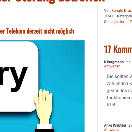
Von
Renate Drax
15:41
|
Kategori
Schlagzeilen
|
1
der Telekom derzeit nicht möglich
17 Komm
R.Burgmann
27.
Antworten
Die sollten 
zahlenden K
genau los i
funktioniere
RTB
Anke Kreutzer
27
Antworten