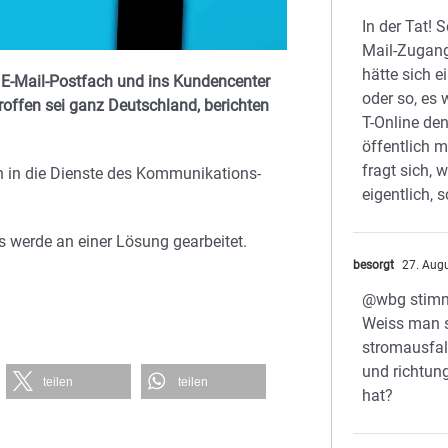
In der Tat! 
Mail-Zugan
hätte sich e
s E-Mail-Postfach und ins Kundencenter
oder so, es
etroffen sei ganz Deutschland, berichten
T-Online den
öffentlich 
fragt sich, 
 in die Dienste des Kommunikations-
eigentlich, 
s werde an einer Lösung gearbeitet.
besorgt
27. Aug
@wbg stim
Weiss man 
stromausfall
und richtung
teilen
teilen
hat?