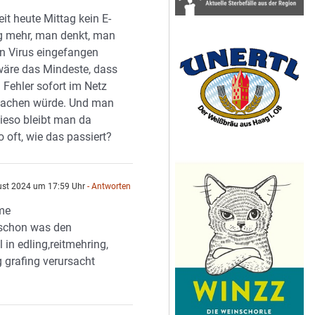
Seit heute Mittag kein E-
g mehr, man denkt, man
in Virus eingefangen
 wäre das Mindeste, dass
 Fehler sofort im Netz
machen würde. Und man
wieso bleibt man da
so oft, wie das passiert?
ust 2024 um 17:59 Uhr
- Antworten
me
schon was den
 in edling,reitmehring,
 grafing verursacht