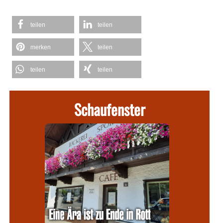
teilen
teilen
merken
teilen
teilen
teilen
Schaufenster