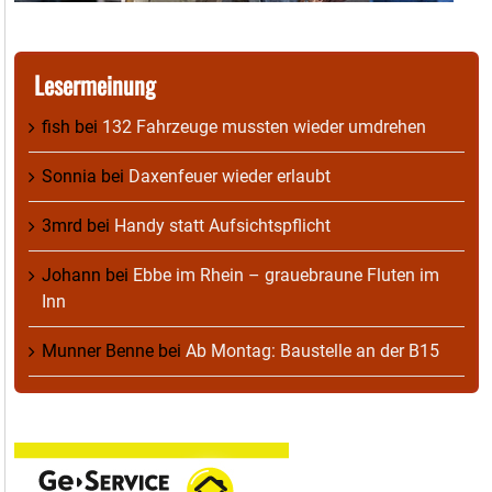
Lesermeinung
fish
bei
132 Fahrzeuge mussten wieder umdrehen
Sonnia
bei
Daxenfeuer wieder erlaubt
3mrd
bei
Handy statt Aufsichtspflicht
Johann
bei
Ebbe im Rhein – grauebraune Fluten im
Inn
Munner Benne
bei
Ab Montag: Baustelle an der B15