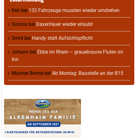
fish
bei
132 Fahrzeuge mussten wieder umdrehen
Sonnia
bei
Daxenfeuer wieder erlaubt
3mrd
bei
Handy statt Aufsichtspflicht
Johann
bei
Ebbe im Rhein – grauebraune Fluten im
Inn
Munner Benne
bei
Ab Montag: Baustelle an der B15