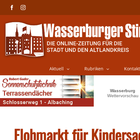
Skip
Facebook
Instagram
to
content
Aktuell
Rubriken
Kontakt
Flohmarkt für Kinders