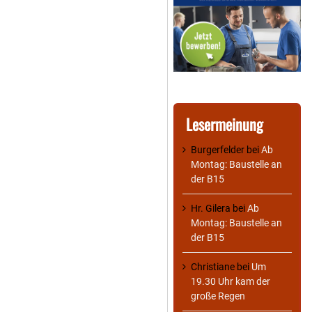
Lesermeinung
Burgerfelder
bei
Ab
Montag: Baustelle an
der B15
Hr. Gilera
bei
Ab
Montag: Baustelle an
der B15
Christiane
bei
Um
19.30 Uhr kam der
große Regen