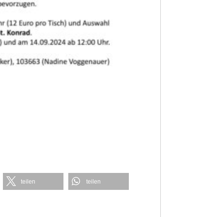
teilen
teilen