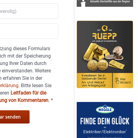
tzung dieses Formulars
sich mit der Speicherung
ung Ihrer Daten durch
 einverstanden. Weitere
 erfahren Sie in der
rklärung.
Bitte lesen Sie
seren
Leitfaden für die
hung von Kommentaren
.
*