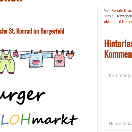
Von
Renate Drax
15:37
|
Kategori
aktuell
|
0 Komm
che St. Konrad im Burgerfeld
Hinterla
Kommen
Kommentar