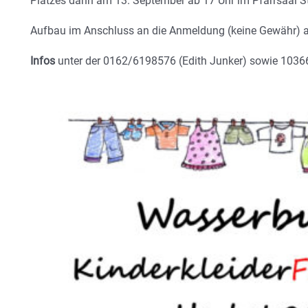
Platzes dann am 13. September ab 17 Uhr im Pfarrsaal St
Aufbau im Anschluss an die Anmeldung (keine Gewähr) 
Infos
unter der 0162/6198576 (Edith Junker) sowie 1036