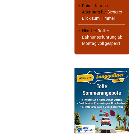
Rainer Kirmse ,
Altenburg
bei
Sicherer
Blick zum Himmel
Hias
bei
Rotter
Bahnunterführung ab
Montag voll gesperrt