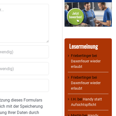
Lesermeinung
Friebertinger
bei
Daxenfeuer wieder
erlaubt
Friebertinger
bei
Daxenfeuer wieder
erlaubt
I.H.
bei
Handy statt
tzung dieses Formulars
Aufsichtspflicht
sich mit der Speicherung
ung Ihrer Daten durch
Martin
bei
Handy