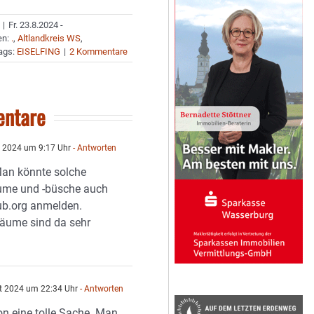
|
Fr. 23.8.2024 -
en:
.
,
Altlandkreis WS
,
ags:
EISELFING
|
2 Kommentare
ntare
 2024 um 9:17 Uhr
- Antworten
 Man könnte solche
me und -büsche auch
ub.org anmelden.
äume sind da sehr
t 2024 um 22:34 Uhr
- Antworten
on eine tolle Sache. Man