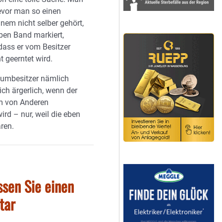
bevor man so einen
nem nicht selber gehört,
ben Band markiert,
 dass er vom Besitzer
ht geerntet wird.
Baumbesitzer nämlich
ch ärgerlich, wenn der
m von Anderen
ird – nur, weil die eben
ren.
ssen Sie einen
tar