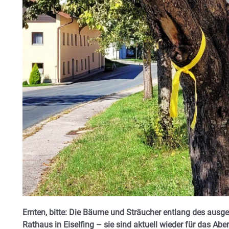
Ernten, bitte: Die Bäume und Sträucher entlang des ausg
Rathaus in Eiselfing – sie sind aktuell wieder für das Ab