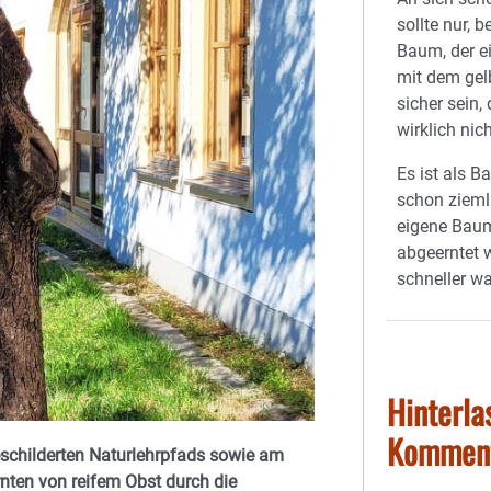
sollte nur, 
Baum, der ei
mit dem gel
sicher sein,
wirklich nic
Es ist als 
schon ziemli
eigene Bau
abgeerntet w
schneller wa
Hinterla
Kommen
eschilderten Naturlehrpfads sowie am
ernten von reifem Obst durch die