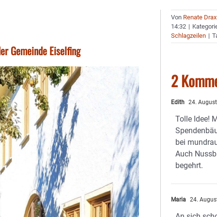
Von
Renate Drax
14:32
|
Kategori
Schlagzeilen
|
T
der Gemeinde Eiselfing
2 Komme
Edith
24. August
Tolle Idee!
Spendenbäu
bei mundra
Auch Nussb
begehrt.
Maria
24. Augus
An sich sch