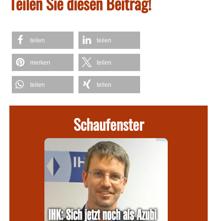
Teilen Sie diesen Beitrag!
teilen
teilen
merken
teilen
teilen
teilen
Schaufenster