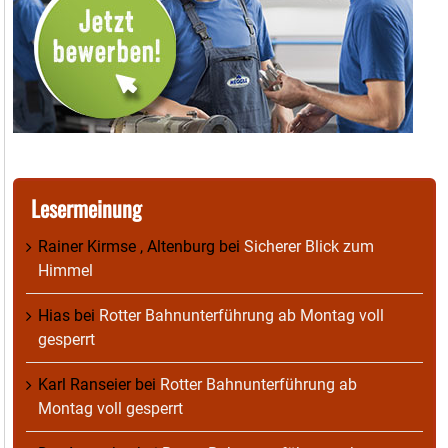
Lesermeinung
Rainer Kirmse , Altenburg
bei
Sicherer Blick zum
Himmel
Hias
bei
Rotter Bahnunterführung ab Montag voll
gesperrt
Karl Ranseier
bei
Rotter Bahnunterführung ab
Montag voll gesperrt