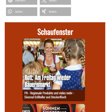
merken
teilen
teilen
teilen
Schaufenster