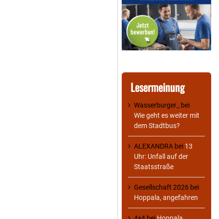
Lesermeinung
Wasserburger_
bei
Wie geht es weiter mit
dem Stadtbus?
ALEXANDRA
bei
13
Uhr: Unfall auf der
Staatsstraße
Gesellschaft 2026
bei
Hoppala, angefahren
4×4
bei
Hoppala,