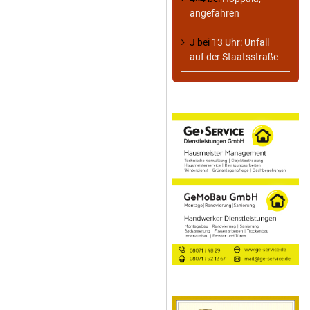
angefahren
J
bei
13 Uhr: Unfall
auf der Staatsstraße