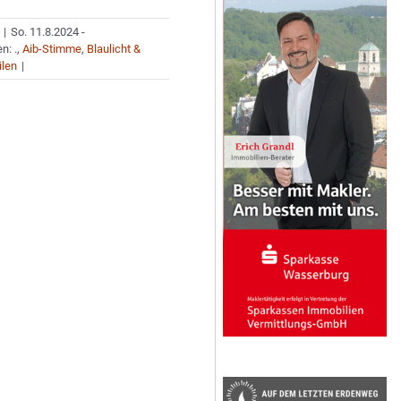
|
So. 11.8.2024 -
en:
.
,
Aib-Stimme
,
Blaulicht &
ilen
|