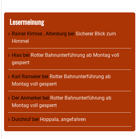
Lesermeinung
Rainer Kirmse , Altenburg
bei
Sicherer Blick zum
Himmel
Hias
bei
Rotter Bahnunterführung ab Montag voll
gesperrt
Karl Ranseier
bei
Rotter Bahnunterführung ab
Montag voll gesperrt
Der Anmerker
bei
Rotter Bahnunterführung ab
Montag voll gesperrt
Durchruf
bei
Hoppala, angefahren