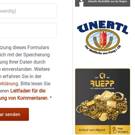
tzung dieses Formulars
sich mit der Speicherung
ung Ihrer Daten durch
 einverstanden. Weitere
 erfahren Sie in der
rklärung.
Bitte lesen Sie
seren
Leitfaden für die
hung von Kommentaren
.
*