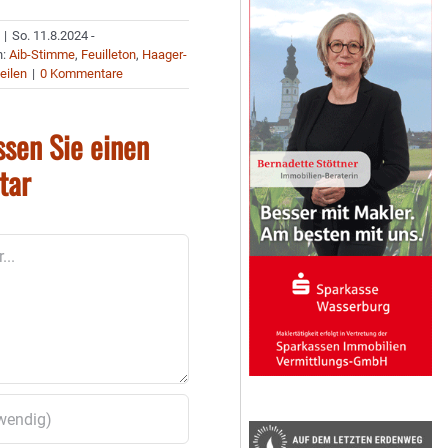
|
So. 11.8.2024 -
n:
Aib-Stimme
,
Feuilleton
,
Haager-
eilen
|
0 Kommentare
ssen Sie einen
tar