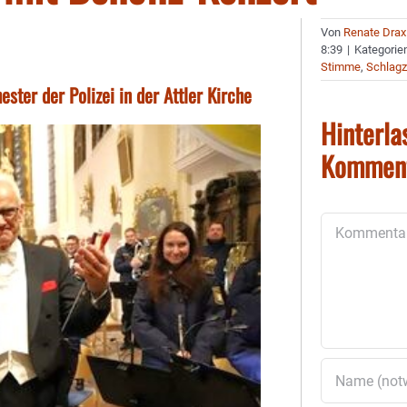
Von
Renate Drax
8:39
|
Kategorie
Stimme
,
Schlagz
ster der Polizei in der Attler Kirche
Hinterla
Kommen
Kommentar