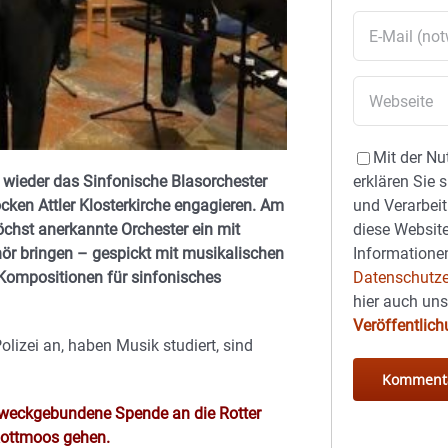
Mit der Nu
 wieder das Sinfonische Blasorchester
erklären Sie 
ocken Attler Klosterkirche engagieren. Am
und Verarbeit
chst anerkannte Orchester ein mit
diese Website
r bringen – gespickt mit musikalischen
Informationen
-Kompositionen für sinfonisches
Datenschutze
hier auch un
Veröffentlic
lizei an, haben Musik studiert, sind
 zweckgebundene Spende an die Rotter
Rottmoos gehen.