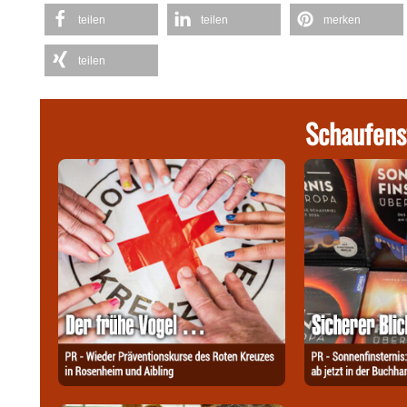
teilen
teilen
merken
teilen
Schaufens