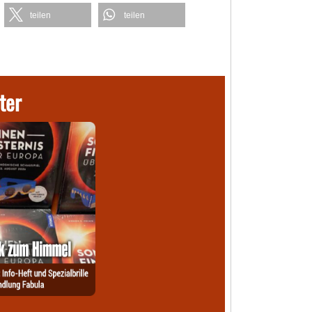
teilen
teilen
ter