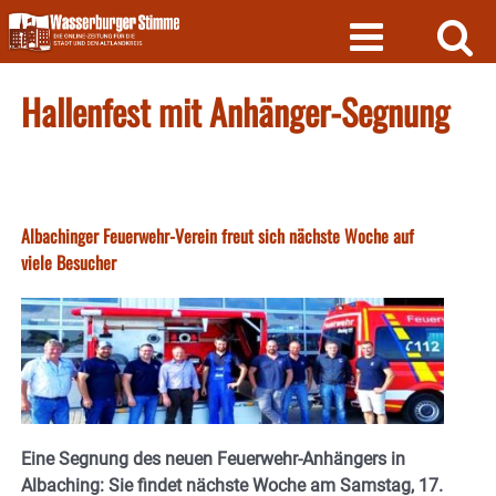
Skip
to
content
Hallenfest mit Anhänger-Segnung
Albachinger Feuerwehr-Verein freut sich nächste Woche auf
viele Besucher
Eine Segnung des neuen Feuerwehr-Anhängers in
Albaching: Sie findet nächste Woche am Samstag, 17.