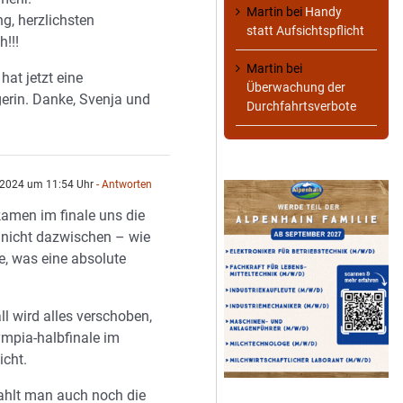
Martin
bei
Handy
ng, herzlichsten
statt Aufsichtspflicht
!!!
Martin
bei
at jetzt eine
Überwachung der
erin. Danke, Svenja und
Durchfahrtsverbote
 2024 um 11:54 Uhr
- Antworten
amen im finale uns die
 nicht dazwischen – wie
e, was eine absolute
,
l wird alles verschoben,
ympia-halbfinale im
icht.
ahlt man auch noch die