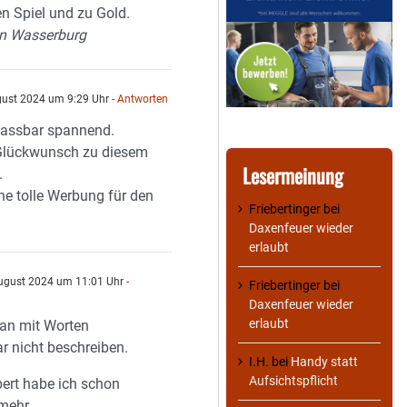
en Spiel und zu Gold.
en Wasserburg
gust 2024 um 9:29 Uhr
- Antworten
fassbar spannend.
 Glückwunsch zu diesem
Lesermeinung
.
ne tolle Werbung für den
Friebertinger
bei
Daxenfeuer wieder
erlaubt
ugust 2024 um 11:01 Uhr
-
Friebertinger
bei
Daxenfeuer wieder
erlaubt
an mit Worten
ar nicht beschreiben.
I.H.
bei
Handy statt
Aufsichtspflicht
bert habe ich schon
mehr.