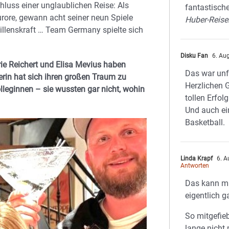
hluss einer unglaublichen Reise: Als
fantastisch
urore, gewann acht seiner neun Spiele
Huber-Reis
illenskraft … Team Germany spielte sich
Disku Fan
6. Au
rie Reichert und Elisa Mevius haben
Das war un
rin hat sich ihren großen Traum zu
Herzlichen
olleginnen – sie wussten gar nicht, wohin
tollen Erfolg
Und auch ei
Basketball.
Linda Krapf
6. A
Antworten
Das kann m
eigentlich g
So mitgefie
lange nicht 