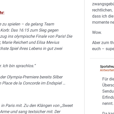
zwangsgebüh
rechtlichen,
hr:
dass ich di
momente ne
e zu spielen – da gelang Team
 Korb: Das 16:15 zum Sieg gegen
Wow.
zug ins olympische Finale von Paris! Die
 Marie Reichert und Eilsa Mevius
Aber zum t
hste Spiel ihres Lebens in gut zwei
euch – supe
. Ich bin sprachlos.“
Sportsfre
Antworte
der Olympia-Premiere bereits Silber
Für die
 Place de la Concorde im Endspiel …
Übers
Sendun
Erfind
nennt.
a in Paris mit. Zu den Klängen von „Sweet
Arme und sang textsicher mit. Der
Da ka