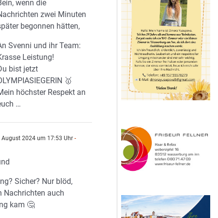
Bein, wenn die
Nachrichten zwei Minuten
später begonnen hätten,
An Svenni und ihr Team:
Krasse Leistung!
Du bist jetzt
OLYMPIASIEGERIN 🥇
Mein höchster Respekt an
euch …
 August 2024 um 17:53 Uhr
-
und
g? Sicher? Nur blöd,
n Nachrichten auch
ng kam 🤔