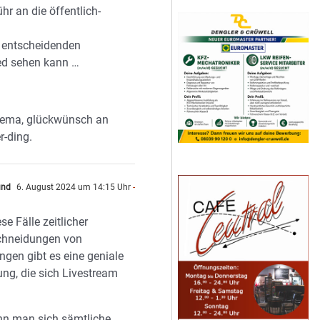
r an die öffentlich-
e entscheidenden
d sehen kann …
hema, glückwünsch an
r-ding.
und
6. August 2024 um 14:15 Uhr
-
n
se Fälle zeitlicher
chneidungen von
gen gibt es eine geniale
ung, die sich Livestream
nn man sich sämtliche