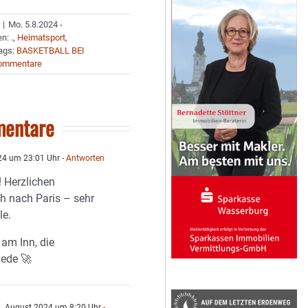
|
Mo. 5.8.2024 -
en:
.
,
Heimatsport
,
ags:
BASKETBALL BEI
ommentare
entare
24 um 23:01 Uhr
- Antworten
! Herzlichen
 nach Paris – sehr
le.
am Inn, die
ede 🚀
. August 2024 um 8:20 Uhr
-