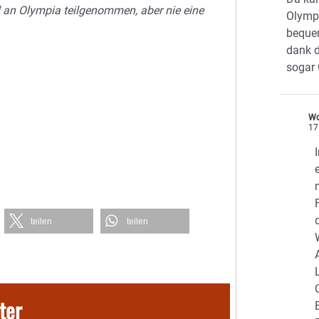
l an Olympia teilgenommen, aber nie eine
Olymp
beque
dank 
sogar
Wo
17
teilen
teilen
ter