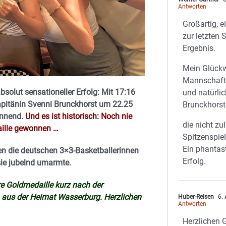
Antworten
Großartig, e
zur letzten 
Ergebnis.
Mein Glück
Mannschaft 
bsolut sensationeller Erfolg: Mit 17:16
und natürli
apitänin Svenni Brunckhorst um 22.25
Brunckhorst 
annend.
Und es ist historisch: Noch nie
die nicht zu
aille gewonnen …
Spitzenspiel
Ein phantast
en die deutschen 3×3-Basketballerinnen
Erfolg.
 sie jubelnd umarmte.
re Goldmedaille kurz nach der
 aus der Heimat Wasserburg. Herzlichen
Huber-Reisen
6. 
Antworten
Herzlichen 