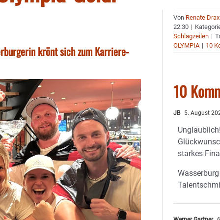
Von
Renate Drax
22:30
|
Kategori
Schlagzeilen
|
T
OLYMPIA
|
10 K
rburgerin krönt sich zum Karriere-
10 Komm
JB
5. August 20
Unglaublich
Glückwunsch
starkes Fina
Wasserburg 
Talentschmi
Werner Gartner
6