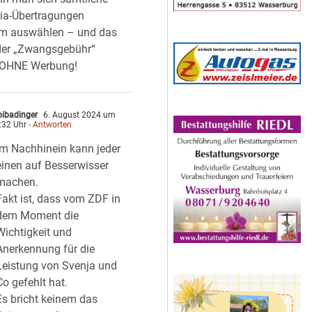
ia-Übertragungen
m auswählen – und das
der „Zwangsgebühr“
 OHNE Werbung!
ibadinger
6. August 2024 um
:32 Uhr
- Antworten
Im Nachhinein kann jeder
einen auf Besserwisser
machen.
Fakt ist, dass vom ZDF in
dem Moment die
Wichtigkeit und
Anerkennung für die
Leistung von Svenja und
Co gefehlt hat.
Es bricht keinem das