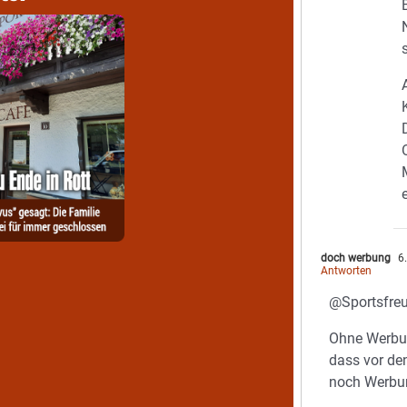
doch werbung
6.
Antworten
@Sportsfre
Ohne Werbun
dass vor de
noch Werbu