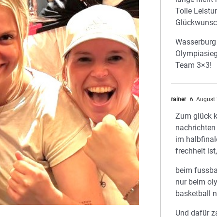
Tolle Leistu
Glückwunsch
Wasserburg h
Olympiasieg
Team 3×3!
rainer
6. August
Zum glück k
nachrichten
im halbfinal
frechheit ist
beim fussbal
nur beim ol
basketball n
Und dafür z