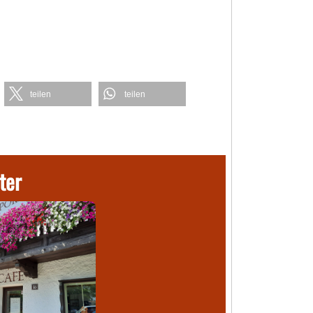
teilen
teilen
ter