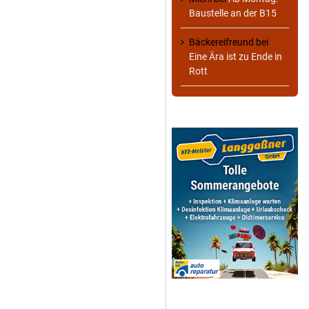
Baustelle an der B15
Bäckereifreund
bei
Eine Ära ist zu Ende in
Rott