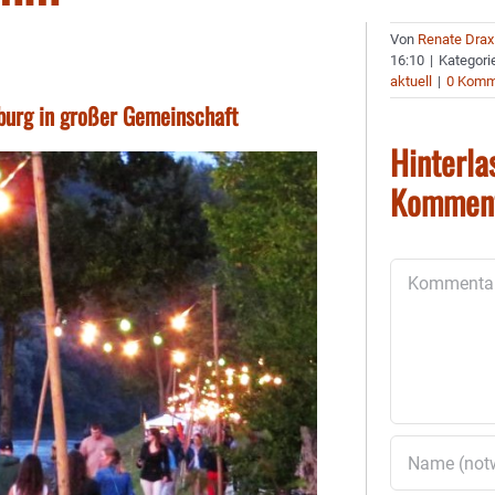
Von
Renate Drax
16:10
|
Kategori
aktuell
|
0 Komm
rburg in großer Gemeinschaft
Hinterla
Kommen
Kommentar