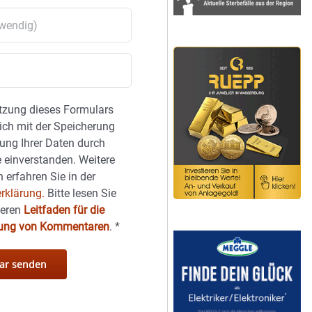
tzung dieses Formulars
sich mit der Speicherung
ung Ihrer Daten durch
 einverstanden. Weitere
 erfahren Sie in der
rklärung.
Bitte lesen Sie
seren
Leitfaden für die
hung von Kommentaren
.
*