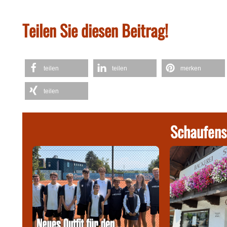
Teilen Sie diesen Beitrag!
teilen
teilen
merken
teilen
Schaufens