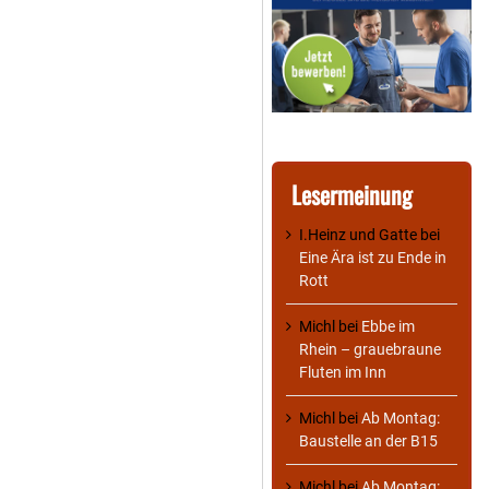
Lesermeinung
I.Heinz und Gatte
bei
Eine Ära ist zu Ende in
Rott
Michl
bei
Ebbe im
Rhein – grauebraune
Fluten im Inn
Michl
bei
Ab Montag:
Baustelle an der B15
Michl
bei
Ab Montag: