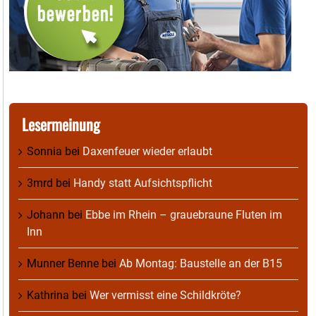
Lesermeinung
Sonnia
bei
Daxenfeuer wieder erlaubt
3mrd
bei
Handy statt Aufsichtspflicht
Johann
bei
Ebbe im Rhein – grauebraune Fluten im
Inn
Munner Benne
bei
Ab Montag: Baustelle an der B15
Kathrina
bei
Wer vermisst eine Schildkröte?